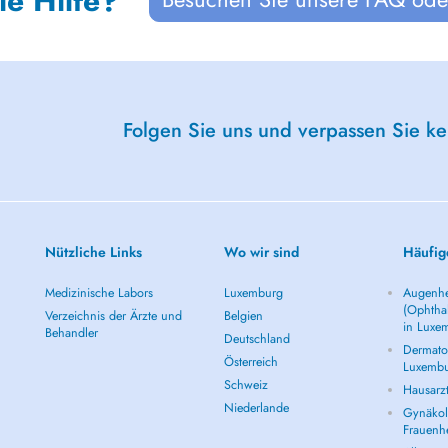
ie Hilfe?
Folgen Sie uns und verpassen Sie k
Nützliche Links
Wo wir sind
Häufig
Medizinische Labors
Luxemburg
Augenhe
(Ophtha
Verzeichnis der Ärzte und
Belgien
in Luxe
Behandler
Deutschland
Dermatol
Österreich
Luxemb
Schweiz
Hausarz
Niederlande
Gynäkolo
Frauenh