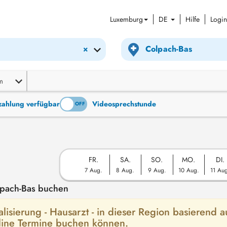
Luxemburg
DE
Hilfe
Login
×
m
tzahlung verfügbar
Videosprechstunde
ON
OFF
FR.
SA.
SO.
MO.
DI.
7 Aug.
8 Aug.
9 Aug.
10 Aug.
11 Au
lpach-Bas buchen
alisierung - Hausarzt - in dieser Region basierend a
nline Termine buchen können.