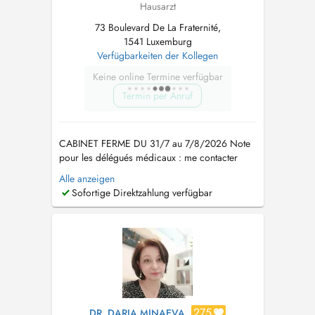
Hausarzt
73 Boulevard De La Fraternité,
1541 Luxemburg
Verfügbarkeiten der Kollegen
Keine online Termine verfügbar
Termin per Anruf
CABINET FERME DU 31/7 au 7/8/2026 Note
pour les délégués médicaux : me contacter
PAR MAIL UNIQUEMENT pour la prise de RDV
Alle anzeigen
:
dr.vuillemin.celine@gmail.com
FR Médecin
Sofortige Direktzahlung verfügbar
généraliste avec 12 ans d'expérience en
France. Je vous propose le suivi des
nourrissons et enfants ainsi que des adultes ;
l...
275
DR. DARIA MINAEVA