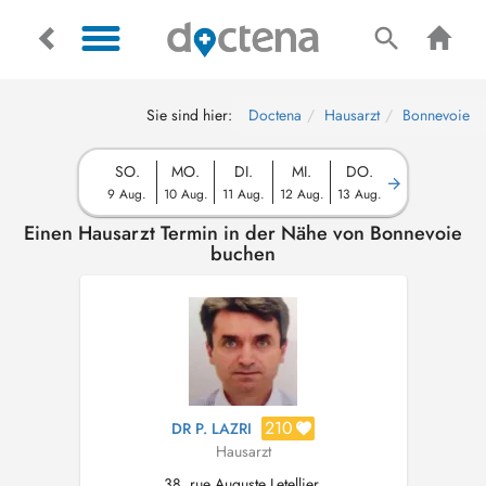
Sie sind hier:
Doctena
Hausarzt
Bonnevoie
SO.
MO.
DI.
MI.
DO.
9 Aug.
10 Aug.
11 Aug.
12 Aug.
13 Aug.
Einen Hausarzt Termin in der Nähe von Bonnevoie
buchen
210
DR P. LAZRI
Hausarzt
38, rue Auguste Letellier,