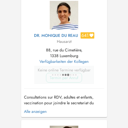
641
DR. MONIQUE DU REAU
Hausarzt
88, rue du Cimetière,
1338 Luxemburg
Verfügbarkeiten der Kollegen
Keine online Termine verfügbar
Termin per Anruf
Consultations sur RDV, adultes et enfants,
vaccination pour joindre le secretariat du
cabinet medical: 20 60 10 02. Experience
Alle anzeigen
professionnelle -Luxembourg, depuis aout
2019, Centre Medical Bonnevoie -London UK
(2013-2018), Bupa Cromwell Hospital, cabinet