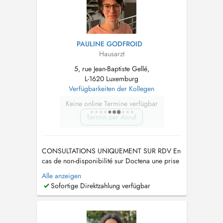
PAULINE GODFROID
Hausarzt
5, rue Jean-Baptiste Gellé,
L-1620 Luxemburg
Verfügbarkeiten der Kollegen
Keine online Termine verfügbar
Termin per Anruf
CONSULTATIONS UNIQUEMENT SUR RDV En
cas de non-disponibilité sur Doctena une prise
de RDV urgente reste éventuellement possible
Alle anzeigen
en appelant le secretariat au 26 48 11 12. If
Sofortige Direktzahlung verfügbar
there is no availability on Doctena you might try
to call the secretary directly 26 48 11 12. Pour
les cas urgents en...