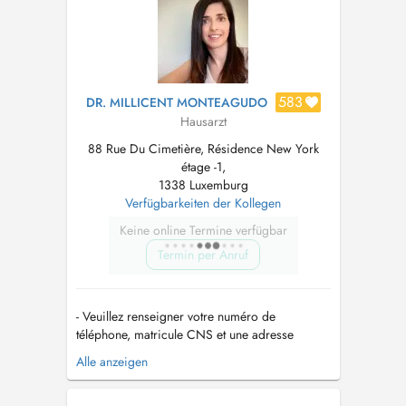
de groupe medecine generale -London UK...
583
DR. MILLICENT MONTEAGUDO
Hausarzt
88 Rue Du Cimetière, Résidence New York
étage -1,
1338 Luxemburg
Verfügbarkeiten der Kollegen
Keine online Termine verfügbar
Termin per Anruf
- Veuillez renseigner votre numéro de
téléphone, matricule CNS et une adresse
postale valide; autrement le rendez-vous ne
Alle anzeigen
sera pas validé. - Tout rendez-vous non
respecté non prévenu avec délai de 12 heures