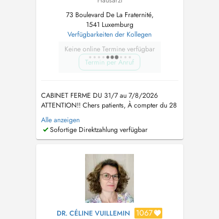
73 Boulevard De La Fraternité,
1541 Luxemburg
Verfügbarkeiten der Kollegen
Keine online Termine verfügbar
Termin per Anruf
CABINET FERME DU 31/7 au 7/8/2026
ATTENTION!! Chers patients, À compter du 28
janvier et pour les trois prochains mois, les
Alle anzeigen
consultations seront assurées par ma collègue
Sofortige Direktzahlung verfügbar
Dr Anne-Laure DUPONT. Médecin généraliste
française, formée au CHU de Toulouse, elle a
une dizaine d'années d'expérience e...
1067
DR. CÉLINE VUILLEMIN