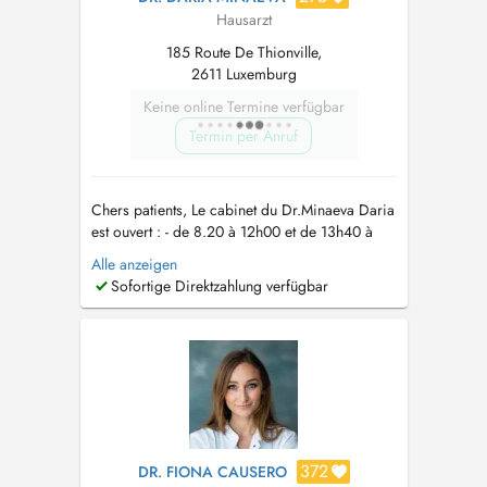
Hausarzt
185 Route De Thionville,
2611 Luxemburg
Keine online Termine verfügbar
Termin per Anruf
Chers patients, Le cabinet du Dr.Minaeva Daria
est ouvert : - de 8.20 à 12h00 et de 13h40 à
18.00 du lundi au jeudi - de 8h00 à 12h00 et
Alle anzeigen
de 13h40 à 17h00 le vendredi - Pas de
Sofortige Direktzahlung verfügbar
consultation le samedi - pas de video -
consultations - les enfants à partir de 2 ans
Vous pouvez prendre r...
372
DR. FIONA CAUSERO