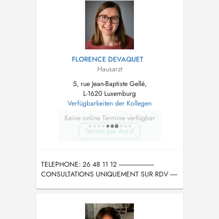
à l'avance entraînera une facture du montant de
la consultation non remboursée par la CNS...
FLORENCE DEVAQUET
Hausarzt
5, rue Jean-Baptiste Gellé,
L-1620 Luxemburg
Verfügbarkeiten der Kollegen
Keine online Termine verfügbar
Termin per Anruf
TELEPHONE: 26 48 11 12 ------------------------
CONSULTATIONS UNIQUEMENT SUR RDV -----
------------------- APPOINTMENT REQUIRED FOR
MEDICAL CONSULTATION