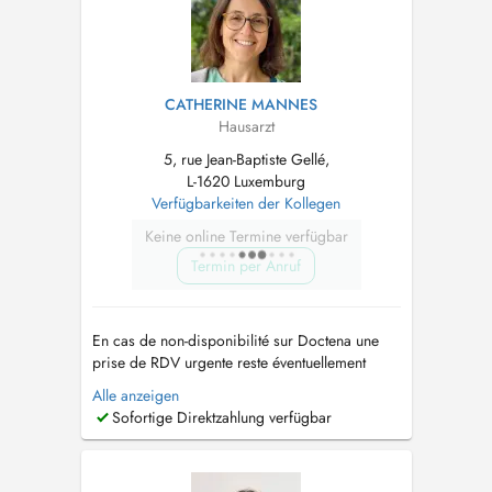
CATHERINE MANNES
Hausarzt
5, rue Jean-Baptiste Gellé,
L-1620 Luxemburg
Verfügbarkeiten der Kollegen
Keine online Termine verfügbar
Termin per Anruf
En cas de non-disponibilité sur Doctena une
prise de RDV urgente reste éventuellement
possible en appelant le secretariat au 26 48 11
Alle anzeigen
12. If there is no availability on Doctena you
Sofortige Direktzahlung verfügbar
might try to call the secretary directly 26 48 11
12. Pour les cas urgents en soirée ou le
weekend veuillez vous ...