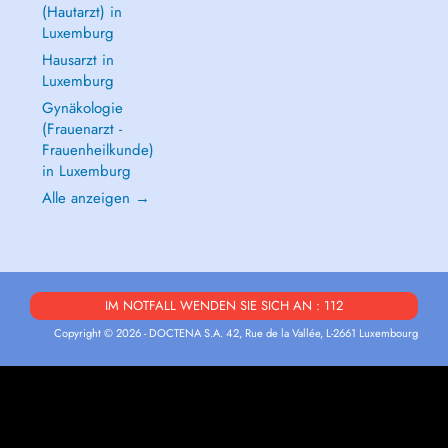
(Hautarzt) in
Luxemburg
Hausarzt in
Luxemburg
Gynäkologie
(Frauenarzt -
Frauenheilkunde)
in Luxemburg
Alle anzeigen →
IM NOTFALL WENDEN SIE SICH AN : 112
Copyright © 2026 - DOCTENA S.A. 42, Rue de la Vallée, L-2661 Luxembourg