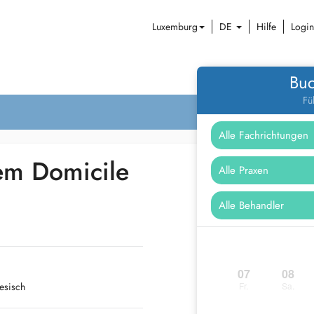
Luxemburg
DE
Hilfe
Login
Buc
Fü
em Domicile
07
08
iesisch
Fr.
Sa.