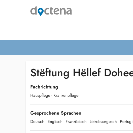
Stëftung Hëllef Dohe
Fachrichtung
Hauspflege
- Krankenpflege
Gesprochene Sprachen
Deutsch
- Englisch
- Französisch
- Lëtzebuergesch
- Portug