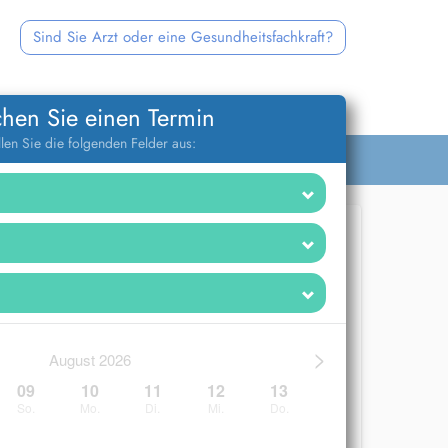
Sind Sie Arzt oder eine Gesundheitsfachkraft?
hen Sie einen Termin
llen Sie die folgenden Felder aus:
>
August 2026
09
10
11
12
13
So.
Mo.
Di.
Mi.
Do.