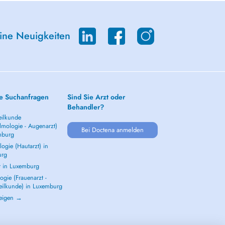
eine Neuigkeiten
e Suchanfragen
Sind Sie Arzt oder
Behandler?
ilkunde
lmologie - Augenarzt)
Bei Doctena anmelden
mburg
ogie (Hautarzt) in
urg
t in Luxemburg
gie (Frauenarzt -
eilkunde) in Luxemburg
zeigen →