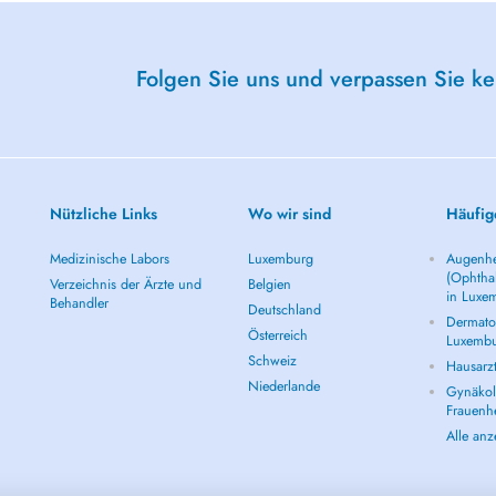
Folgen Sie uns und verpassen Sie k
Nützliche Links
Wo wir sind
Häufig
Medizinische Labors
Luxemburg
Augenhe
(Ophtha
Verzeichnis der Ärzte und
Belgien
in Luxe
Behandler
Deutschland
Dermatol
Österreich
Luxemb
Schweiz
Hausarz
Niederlande
Gynäkolo
Frauenh
Alle an