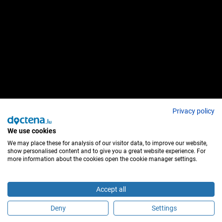
Privacy policy
We use cookies
We may place these for analysis of our visitor data, to improve our website,
show personalised content and to give you a great website experience. For
more information about the cookies open the cookie manager settings.
Accept all
Deny
Settings
Sind Sie dieser Behandler?