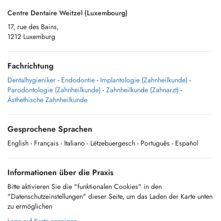
Centre Dentaire Weitzel (Luxembourg)
17, rue des Bains,
1212 Luxemburg
Fachrichtung
Dentalhygieniker
-
Endodontie
-
Implantologie (Zahnheilkunde)
-
Parodontologie (Zahnheilkunde)
-
Zahnheilkunde (Zahnarzt)
-
Ästhethische Zahnheilkunde
Gesprochene Sprachen
English
- Français
- Italiano
- Lëtzebuergesch
- Português
- Español
Informationen über die Praxis
Bitte aktivieren Sie die "funktionalen Cookies" in den
"Datenschutzeinstellungen" dieser Seite, um das Laden der Karte unten
zu ermöglichen