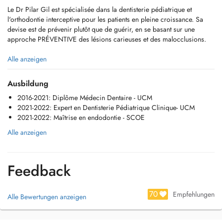
Le Dr Pilar Gil est spécialisée dans la dentisterie pédiatrique et
l'orthodontie interceptive pour les patients en pleine croissance. Sa
devise est de prévenir plutôt que de guérir, en se basant sur une
approche PRÉVENTIVE des lésions carieuses et des malocclusions.
Le premier rendez-vous de votre enfant chez le dentiste devrait avoir
Alle anzeigen
lieu avant l'âge d'un an afin d'établir des habitudes d'hygiène et des
mesures préventives.
Ausbildung
2016-2021: Diplôme Médecin Dentaire - UCM
Ainsi, nous mettrons en place des révisions périodiques afin
2021-2022: Expert en Dentisterie Pédiatrique Clinique- UCM
d'anticiper et de mettre en place une solution dans les plus brefs
2021-2022: Maîtrise en endodontie - SCOE
délais.
Alle anzeigen
Lors de sa visite chez le dentiste, votre enfant recevra un traitement
personnalisé car chaque enfant a des besoins différents, ce qui rendra
l'expérience chez le dentiste amusante.
Feedback
Parce que chaque enfant est différent, nous prendrons le temps
nécessaire pour chacun d'entre eux.
70
Empfehlungen
Alle Bewertungen anzeigen
Le Dr Gil aime accompagner la croissance et le développement de
l'enfant jusqu'à la fin de l'adolescence.