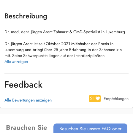
Beschreibung
Dr. med. dent. Jürgen Arent Zahnarzt & CMD-Spezialist in Luxemburg
Dr. Jürgen Arent ist seit Oktober 2021 Mitinhaber der Praxis in
Luxemburg und bringt über 25 Jahre Erfahrung in der Zahnmedizin
mit. Seine Schwerpunkte liegen auf der interdisziplinären
Zahnheilkunde und insbesondere auf der Behandlung von
Alle anzeigen
Craniomandibulären Dysfunktionen (CMD) Beschwerden, die durch
Probleme im Kiefergelenk und der Muskulatur entstehen können.
Feedback
Er bietet umfassende zahnärztliche Leistungen an, darunter
Endodontologie (Wurzelbehandlungen), Zahnersatz & Prothetik, sowie
ästhetische Zahnheilkunde für ein gesundes und schönes Lächeln.
21
Empfehlungen
Alle Bewertungen anzeigen
Auch Zahnreinigung, Füllungen und eine persönliche Beratung beim
Ersttermin gehören selbstverständlich zum Angebot.
Durch seinen ganzheitlichen Behandlungsansatz betrachtet Dr. Arent
Brauchen Sie
Zähne, Kiefer und Muskulatur stets im Zusammenhang mit dem
Besuchen Sie unsere FAQ oder
allgemeinen Wohlbefinden. Dank enger Zusammenarbeit mit anderen