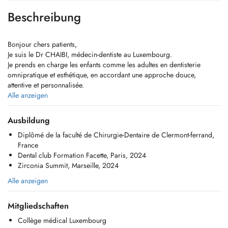
Beschreibung
Bonjour chers patients,
Je suis le Dr CHAIBI, médecin-dentiste au Luxembourg.
Je prends en charge les enfants comme les adultes en dentisterie
omnipratique et esthétique, en accordant une approche douce,
attentive et personnalisée.
Je reçois également les patients en urgence, sans rendez-vous, afin
Alle anzeigen
d'assurer une prise en charge rapide et efficace.
Ausbildung
------------
Diplômé de la faculté de Chirurgie-Dentaire de Clermont-ferrand,
France
Hello dear patient,
Dental club Formation Facette, Paris, 2024
My name is Dr Chaibi, and I am a dentist practicing in Luxembourg.
Zirconia Summit, Marseille, 2024
I care for both children and adults in general and aesthetic dentistry,
always taking a gentle, attentive, and personalized approach to ensure
Alle anzeigen
your comfort and well-being.
I also welcome patients in need of emergency care, without prior
Mitgliedschaften
appointment, to provide prompt and effective treatment in a calm and
reassuring environment.
Collège médical Luxembourg