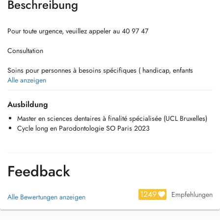
Beschreibung
Pour toute urgence, veuillez appeler au 40 97 47
Consultation
Soins pour personnes à besoins spécifiques ( handicap, enfants
difficiles)
Alle anzeigen
Détartrages / Surfaçages
Ausbildung
Master en sciences dentaires à finalité spécialisée (UCL Bruxelles)
Soins conservateurs
Cycle long en Parodontologie SO Paris 2023
Prothèse fixe (couronnes, inlays, onlays, bridges)
Prothèse amovible
Feedback
Endodontie
1249
Empfehlungen
Alle Bewertungen anzeigen
Extractions
Soins pédodontiques