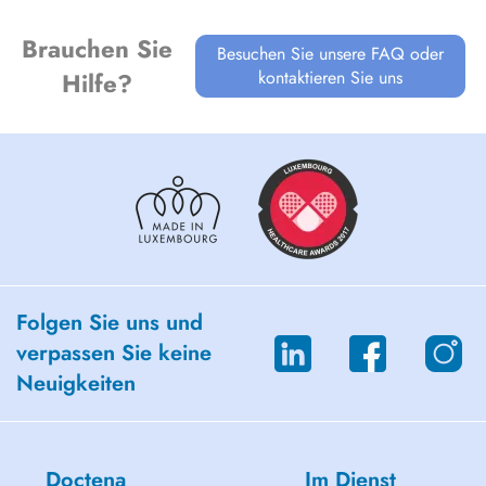
Blanchiment
Brauchen Sie
Besuchen Sie unsere FAQ oder
kontaktieren Sie uns
Hilfe?
Folgen Sie uns und
verpassen Sie keine
Neuigkeiten
Doctena
Im Dienst