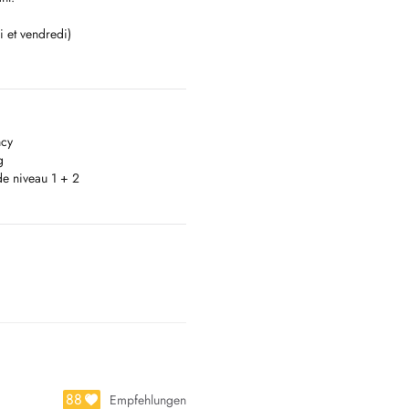
 et vendredi)
ncy
g
de niveau 1 + 2
88
Empfehlungen