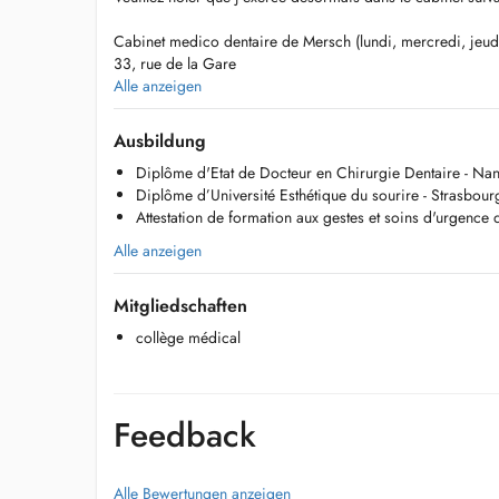
Cabinet medico dentaire de Mersch (lundi, mercredi, jeudi
33, rue de la Gare
L-7535 MERSCH
Alle anzeigen
tél: 26 32 00 84
Ausbildung
Traitements conservateurs / Conservative rehabilitation,
Diplôme d'Etat de Docteur en Chirurgie Dentaire - Na
Diplôme d’Université Esthétique du sourire - Strasbour
Réhabilitations prothétiques / Prosthodontics,
Attestation de formation aux gestes et soins d'urgence 
Esthétique du sourire / Esthetic dentistry.
Alle anzeigen
Mitgliedschaften
collège médical
Feedback
Alle Bewertungen anzeigen