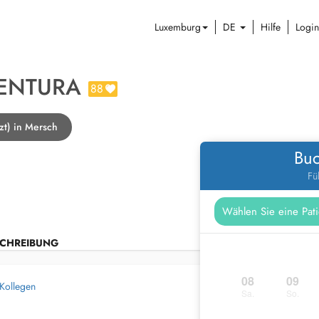
Luxemburg
DE
Hilfe
Login
VENTURA
88
zt) in Mersch
Buc
Fü
CHREIBUNG
08
09
 Kollegen
Sa.
So.