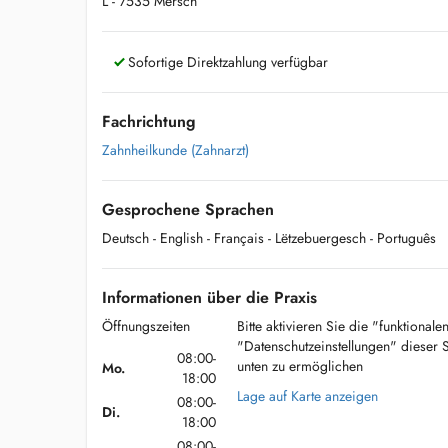
L - 7535 Mersch
Sofortige Direktzahlung verfügbar
Fachrichtung
Zahnheilkunde (Zahnarzt)
Gesprochene Sprachen
Deutsch
- English
- Français
- Lëtzebuergesch
- Português
Informationen über die Praxis
Öffnungszeiten
Bitte aktivieren Sie die "funktional
"Datenschutzeinstellungen" dieser 
08:00-
unten zu ermöglichen
Mo.
18:00
Lage auf Karte anzeigen
08:00-
Di.
18:00
08:00-