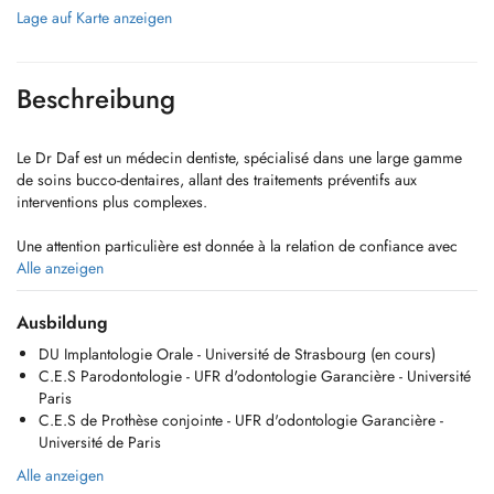
Lage auf Karte anzeigen
Beschreibung
Le Dr Daf est un médecin dentiste, spécialisé dans une large gamme
de soins bucco-dentaires, allant des traitements préventifs aux
interventions plus complexes.
Une attention particulière est donnée à la relation de confiance avec
les patients. Grâce à une écoute attentive et un diagnostic précis, il
Alle anzeigen
prend le temps d'expliquer chaque étape des traitements et de
répondre aux questions, garantissant ainsi un suivi personnalisé et
Ausbildung
rassurant.
DU Implantologie Orale - Université de Strasbourg (en cours)
C.E.S Parodontologie - UFR d'odontologie Garancière - Université
Les services proposés :
Paris
C.E.S de Prothèse conjointe - UFR d'odontologie Garancière -
Soins dentaires généraux: prévention, conseils, traitement des caries,
Université de Paris
traitements de racines,soins des gencives,extractions dentaire simples
ou complexes (dent de sagesse)
Alle anzeigen