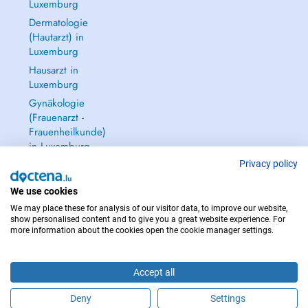
Luxemburg
Dermatologie
(Hautarzt) in
Luxemburg
Hausarzt in
Luxemburg
Gynäkologie
(Frauenarzt -
Frauenheilkunde)
in Luxemburg
Alle anzeigen →
Privacy policy
We use cookies
We may place these for analysis of our visitor data, to improve our website,
show personalised content and to give you a great website experience. For
more information about the cookies open the cookie manager settings.
IM NOTFALL WENDEN SIE SICH AN : 112
Copyright © 2026 - DOCTENA S.A. 42, Rue de la Vallée, L-2661 Luxembourg
Accept all
Deny
Settings
Buchen Sie einen Termin