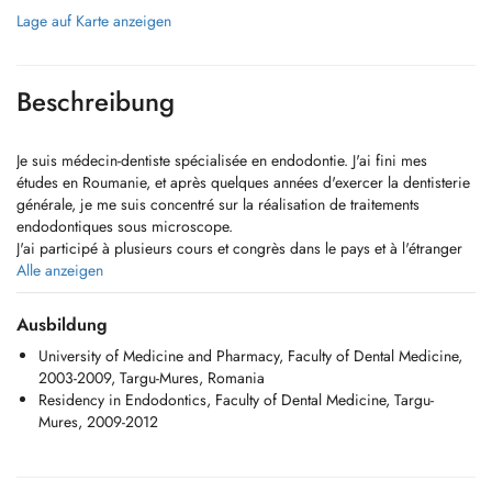
Lage auf Karte anzeigen
Beschreibung
Je suis médecin-dentiste spécialisée en endodontie. J'ai fini mes
études en Roumanie, et après quelques années d'exercer la dentisterie
générale, je me suis concentré sur la réalisation de traitements
endodontiques sous microscope.
J'ai participé à plusieurs cours et congrès dans le pays et à l'étranger
pour pouvoir offrir à mes patients des traitements endodontiques en
Alle anzeigen
utilisant les dernières technologies .
Au sein de ce centre médical, je réalise les procédures suivantes:
Ausbildung
- consultations
University of Medicine and Pharmacy, Faculty of Dental Medicine,
- traitements endodontiques sous microscope
2003-2009, Targu-Mures, Romania
- retraitements endodontiques sous microscope
Residency in Endodontics, Faculty of Dental Medicine, Targu-
- soins conservateurs directs (obturations, reconstructions)
Mures, 2009-2012
I am a dentist specialised in endodontics. I finished my studies in