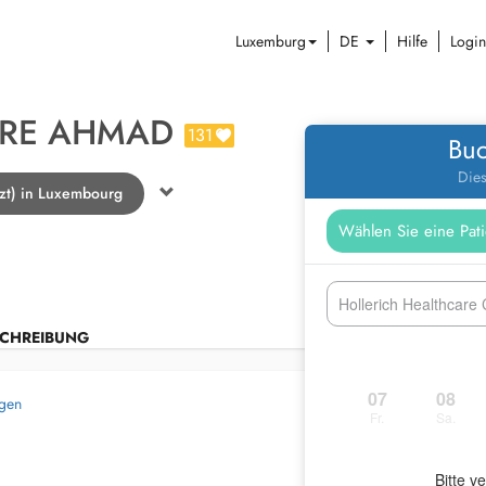
Luxemburg
DE
Hilfe
Login
ARE AHMAD
131
Buc
Dies
zt) in Luxembourg
Hollerich Healthcare
CHREIBUNG
07
08
egen
Fr.
Sa.
Bitte v