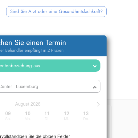
Sind Sie Arzt oder eine Gesundheitsfachkraft?
hen Sie einen Termin
er Behandler empfängt in 2 Praxen
 Center - Luxemburg
>
August 2026
09
10
11
12
13
So.
Mo.
Di.
Mi.
Do.
ervollständigen Sie die obigen Felder