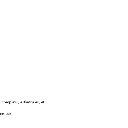
s complets , esthétiques, et
anxieux.