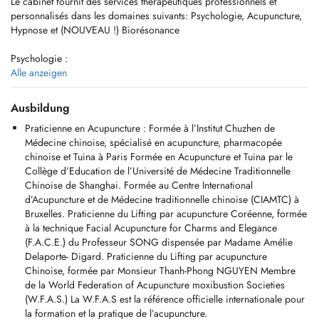
Le cabinet fournit des services thérapeutiques professionnels et
personnalisés dans les domaines suivants: Psychologie, Acupuncture,
Hypnose et (NOUVEAU !) Biorésonance
Psychologie :
Après un cursus universitaire et une quinzaine d'années d'expériences
Alle anzeigen
professionnelles en entreprises, notamment dans le domaine des
ressources humaines, mes compétences sont axées :
Ausbildung
- sur les troubles anxieux
Praticienne en Acupuncture : Formée à l’Institut Chuzhen de
- sur la dépression, le stress, le burn-out,
Médecine chinoise, spécialisé en acupuncture, pharmacopée
- les difficultés professionnelles et personnelles,
chinoise et Tuina à Paris Formée en Acupuncture et Tuina par le
- les traumatismes (agression, vol, maltraitance, etc.),
Collège d’Education de l’Université de Médecine Traditionnelle
- les difficultés relationnelles
Chinoise de Shanghai. Formée au Centre International
- la thérapie de couple (réconciliation, séparation, divorce).
d’Acupuncture et de Médecine traditionnelle chinoise (CIAMTC) à
- je pratique l'hypnose thérapeutique et l'EMDR.
Bruxelles. Praticienne du Lifting par acupuncture Coréenne, formée
à la technique Facial Acupuncture for Charms and Elegance
Acupuncture:
(F.A.C.E.) du Professeur SONG dispensée par Madame Amélie
- Acupuncture générale
Delaporte- Digard. Praticienne du Lifting par acupuncture
- Acupuncture de la douleur
Chinoise, formée par Monsieur Thanh-Phong NGUYEN Membre
- Acupuncture de la fertilité/obstétrique/gynécologie
de la World Federation of Acupuncture moxibustion Societies
- Acupuncture esthétique
(W.F.A.S.) La W.F.A.S est la référence officielle internationale pour
- Insomnies/anxiété/stress
la formation et la pratique de l’acupuncture.
- Cupping therapy/ventouses