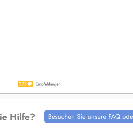
Covid-19 Patients (Acute and Long
993
Empfehlungen
 and Pelvic Floor Dysfunctions.
ie Hilfe?
Besuchen Sie unsere FAQ oder
 1880 Frankfurt and RK
German Rugby Federation.