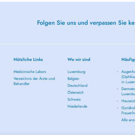
Düren/Germany.
al Kiné for Mr. Dennis-Soto
Folgen Sie uns und verpassen Sie k
Nützliche Links
Wo wir sind
Häufig
Medizinische Labors
Luxemburg
Augenhe
(Ophtha
Verzeichnis der Ärzte und
Belgien
in Luxe
Behandler
Deutschland
Dermatol
Österreich
Luxemb
Schweiz
Hausarz
Niederlande
Gynäkolo
Frauenh
Alle an