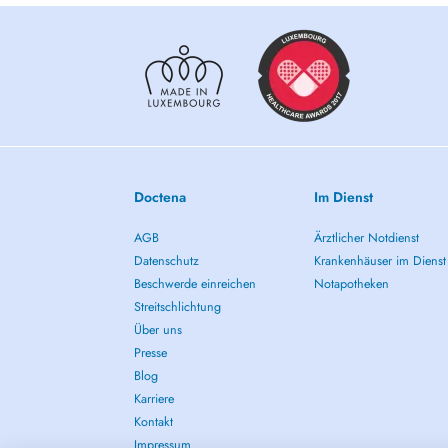
- 4 Years Physio for the Tennis Europe U14 Junior Tour, 
- 2 Years Physio for the Rugbyclub Luxembourg and person
Doctena
Im Dienst
AGB
Ärztlicher Notdienst
Datenschutz
Krankenhäuser im Dienst
Beschwerde einreichen
Notapotheken
Streitschlichtung
Über uns
Presse
Blog
Karriere
Kontakt
Impressum