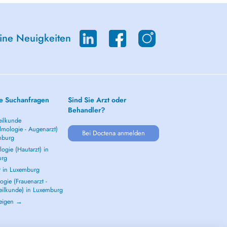
eine Neuigkeiten
e Suchanfragen
Sind Sie Arzt oder
Behandler?
ilkunde
lmologie - Augenarzt)
Bei Doctena anmelden
mburg
ogie (Hautarzt) in
urg
t in Luxemburg
gie (Frauenarzt -
eilkunde) in Luxemburg
zeigen →