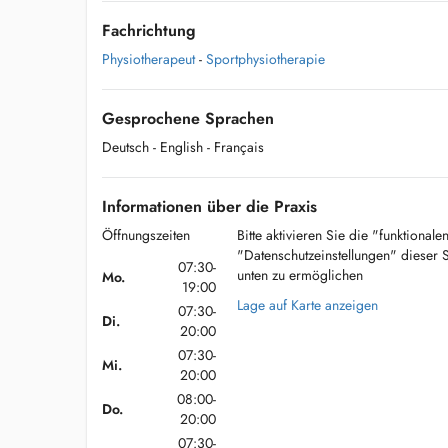
Fachrichtung
Physiotherapeut
-
Sportphysiotherapie
Gesprochene Sprachen
Deutsch
- English
- Français
Informationen über die Praxis
Öffnungszeiten
Bitte aktivieren Sie die "funktional
"Datenschutzeinstellungen" dieser 
07:30-
unten zu ermöglichen
Mo.
19:00
Lage auf Karte anzeigen
07:30-
Di.
20:00
07:30-
Mi.
20:00
08:00-
Do.
20:00
07:30-