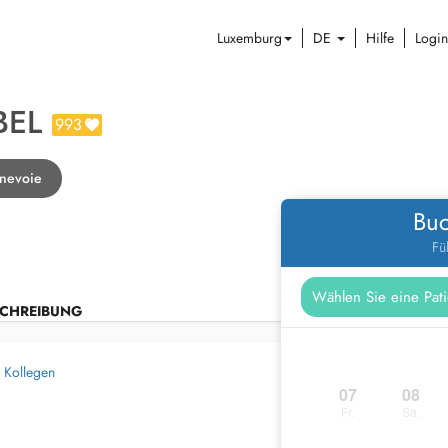
Luxemburg
DE
Hilfe
Login
BEL
993
nnevoie
Buc
Fü
CHREIBUNG
 Kollegen
07
08
Fr.
Sa.