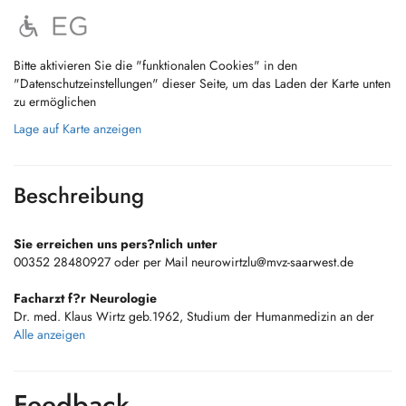
Bitte aktivieren Sie die "funktionalen Cookies" in den
"Datenschutzeinstellungen" dieser Seite, um das Laden der Karte unten
zu ermöglichen
Lage auf Karte anzeigen
Beschreibung
Sie erreichen uns pers?nlich unter
00352 28480927 oder per Mail
neurowirtzlu@mvz-saarwest.de
Facharzt f?r Neurologie
Dr. med. Klaus Wirtz geb.1962, Studium der Humanmedizin an der
Albert Ludwigs Universit?t Freiburg und der Universit?t des
Alle anzeigen
Saarlandes (Homburg), Facharztausbildung zum Neurologen in
Dillingen und Homburg, T?tigkeit als Oberarzt der neurologischen
Abteilung von 19952001 im Caritas Krankenhaus Dillingen.
Feedback