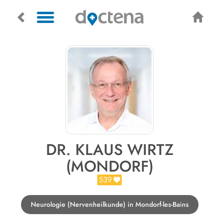
DR. KLAUS WIRTZ
(MONDORF)
539
Neurologie (Nervenheilkunde) in Mondorf-les-Bains