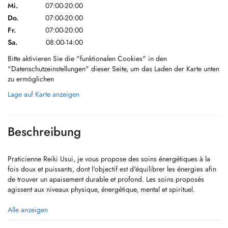
Mi.
07:00-20:00
Do.
07:00-20:00
Fr.
07:00-20:00
Sa.
08:00-14:00
Bitte aktivieren Sie die "funktionalen Cookies" in den
"Datenschutzeinstellungen" dieser Seite, um das Laden der Karte unten
zu ermöglichen
Lage auf Karte anzeigen
Beschreibung
Praticienne Reiki Usui, je vous propose des soins énergétiques à la
fois doux et puissants, dont l'objectif est d'équilibrer les énergies afin
de trouver un apaisement durable et profond. Les soins proposés
agissent aux niveaux physique, énergétique, mental et spirituel.
Avec douceur et bienveillance, je vous accompagne dans la libération
Alle anzeigen
de vos peurs, vos angoisses et vos croyances limitantes.