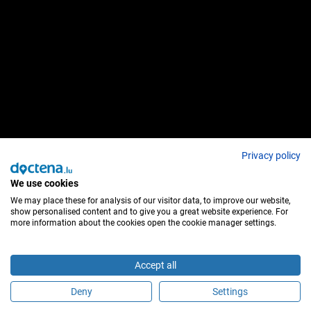
Privacy policy
We use cookies
We may place these for analysis of our visitor data, to improve our website,
show personalised content and to give you a great website experience. For
more information about the cookies open the cookie manager settings.
Accept all
Deny
Settings
Sind Sie dieser Behandler?