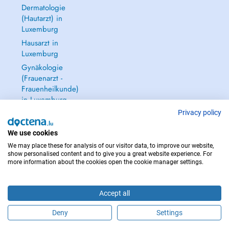
Dermatologie
(Hautarzt) in
Luxemburg
Hausarzt in
Luxemburg
Gynäkologie
(Frauenarzt -
Frauenheilkunde)
in Luxemburg
Alle anzeigen →
Privacy policy
We use cookies
We may place these for analysis of our visitor data, to improve our website,
show personalised content and to give you a great website experience. For
more information about the cookies open the cookie manager settings.
IM NOTFALL WENDEN SIE SICH AN : 112
Copyright © 2026 - DOCTENA S.A. 42, Rue de la Vallée, L-2661 Luxembourg
Accept all
Deny
Settings
Buchen Sie einen Termin