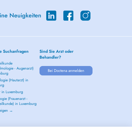
eine Neuigkeiten
e Suchanfragen
Sind Sie Arzt oder
Behandler?
ilkunde
lmologie - Augenarzt)
Bei Doctena anmelden
mburg
ogie (Hautarzt) in
urg
t in Luxemburg
gie (Frauenarzt -
eilkunde) in Luxemburg
zeigen →