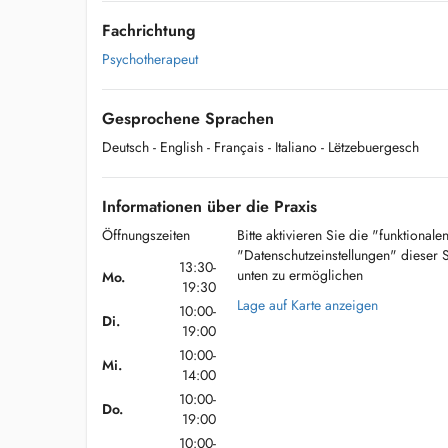
Fachrichtung
Psychotherapeut
Gesprochene Sprachen
Deutsch
- English
- Français
- Italiano
- Lëtzebuergesch
Informationen über die Praxis
Öffnungszeiten
Bitte aktivieren Sie die "funktional
"Datenschutzeinstellungen" dieser 
13:30-
unten zu ermöglichen
Mo.
19:30
Lage auf Karte anzeigen
10:00-
Di.
19:00
10:00-
Mi.
14:00
10:00-
Do.
19:00
10:00-