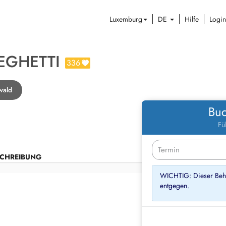
Luxemburg
DE
Hilfe
Login
EGHETTI
336
wald
Buc
Fü
CHREIBUNG
WICHTIG: Dieser Beha
entgegen.