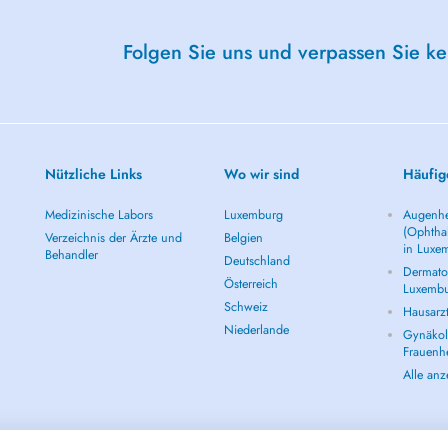
Folgen Sie uns und verpassen Sie k
Nützliche Links
Wo wir sind
Häufig
Medizinische Labors
Luxemburg
Augenhe
(Ophtha
Verzeichnis der Ärzte und
Belgien
in Luxe
Behandler
Deutschland
Dermatol
Österreich
Luxemb
Schweiz
Hausarz
Niederlande
Gynäkolo
Frauenh
Alle an