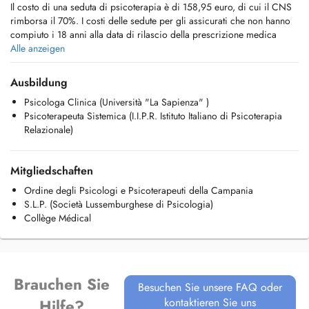
Il costo di una seduta di psicoterapia è di 158,95 euro, di cui il CNS
rimborsa il 70%. I costi delle sedute per gli assicurati che non hanno
compiuto i 18 anni alla data di rilascio della prescrizione medica
sono integralmente rimborsati dal CNS.
Alle anzeigen
È necessario ottenere una prescrizione medica che richieda la
psicoterapia nelle prime tre sedute.
Ausbildung
I teleconsulti non sono coperti dal CNS.
Psicologa Clinica (Università "La Sapienza" )
Psicoterapeuta Sistemica (I.I.P.R. Istituto Italiano di Psicoterapia
Aree di intervento:
Relazionale)
Gestione dello stress
Depressione e difficoltà legate all'umore
Difficoltà legate all'ansia
Mitgliedschaften
Difficoltà relazionali e familiari
Miglioramento dell'autostima
Ordine degli Psicologi e Psicoterapeuti della Campania
Percorsi di crescita personale
S.L.P. (Società Lussemburghese di Psicologia)
Difficoltà nel campo del lavoro
Collège Médical
Sfide psicologiche legate all'espatrio
Tipo di consultazione:
Consulenza individuale, di coppia e familiare.
Brauchen Sie
Consulenze in sede, telefoniche e videoconsultazioni
Besuchen Sie unsere FAQ oder
kontaktieren Sie uns
Hilfe?