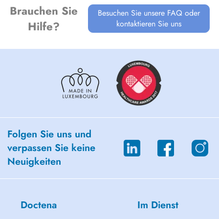
Luxembourg.
Brauchen Sie
Besuchen Sie unsere FAQ oder
- neurosis (including war neurosis)
kontaktieren Sie uns
Hilfe?
- depression
- phobia
- panic attacks
- melanholia
- kids fears
- kids developmental
- interpersonal realtionships and family problems
- adaptation to new life conditions
Folgen Sie uns und
verpassen Sie keine
Neuigkeiten
Doctena
Im Dienst