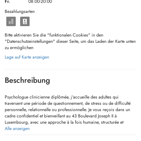
Fr.
08:00-20:00
Bezahlungsarten
Bitte aktivieren Sie die "funktionalen Cookies" in den
"Datenschutzeinstellungen" dieser Seite, um das Laden der Karte unten
zu ermöglichen
Lage auf Karte anzeigen
Beschreibung
Psychologue clinicienne diplômée, j'accueille des adultes qui
traversent une période de questionnement, de stress ou de difficulté
personnelle, relationnelle ou professionnelle. Je vous reçois dans un
cadre confidentiel et bienveillant au 43 Boulevard Joseph II à
Luxembourg, avec une approche à la fois humaine, structurée et
respectueuse de votre rythme.
Alle anzeigen