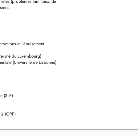
onnelles (problèmes familiaux, de
ismes.
 emotions et l'épuisement
versité du Luxembourg)
ntale (Université de Lisbonne)
 (SLP) -
is (OPP)