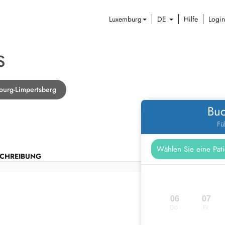
Luxemburg
DE
Hilfe
Login
S
ourg-Limpertsberg
Buc
Fü
CHREIBUNG
06
07
Do.
Fr.