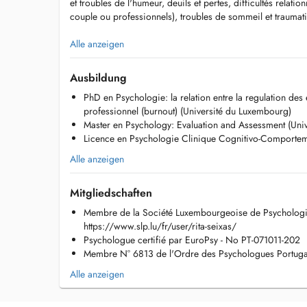
et troubles de l'humeur, deuils et pertes, difficultés relati
couple ou professionnels), troubles de sommeil et traumat
Pas de remboursement par la CNS.
Alle anzeigen
Consultations exclusivement pour des adultes.
Ausbildung
PhD en Psychologie: la relation entre la regulation des
professionnel (burnout) (Université du Luxembourg)
Master en Psychology: Evaluation and Assessment (Uni
Licence en Psychologie Clinique Cognitivo-Comporteme
Alle anzeigen
Mitgliedschaften
Membre de la Société Luxembourgeoise de Psychologie
https://www.slp.lu/fr/user/rita-seixas/
Psychologue certifié par EuroPsy - No PT-071011-202
Membre N° 6813 de l'Ordre des Psychologues Portuga
Alle anzeigen