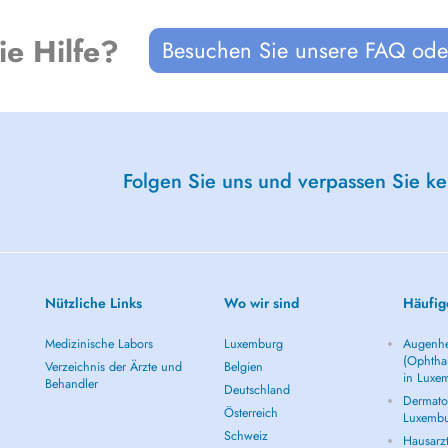
ie Hilfe?
Besuchen Sie unsere FAQ oder
Folgen Sie uns und verpassen Sie k
Nützliche Links
Wo wir sind
Häufig
Medizinische Labors
Luxemburg
Augenhe
(Ophtha
Verzeichnis der Ärzte und
Belgien
in Luxe
Behandler
Deutschland
Dermatol
Österreich
Luxemb
Schweiz
Hausarz