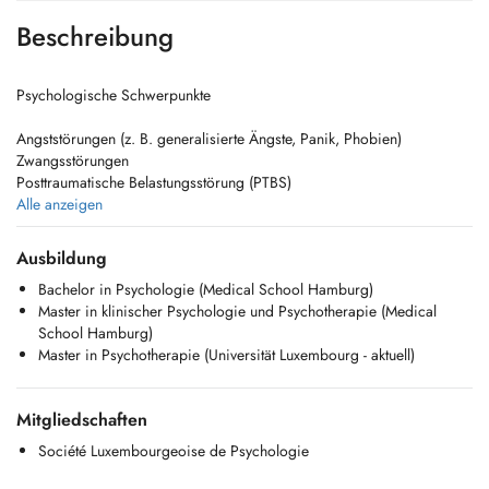
Beschreibung
Psychologische Schwerpunkte
Angststörungen (z. B. generalisierte Ängste, Panik, Phobien)
Zwangsstörungen
Posttraumatische Belastungsstörung (PTBS)
Psychische Belastungen im Zusammenhang mit chronischen
Alle anzeigen
Erkrankungen
Depressive Verstimmungen und Depressionen
Ausbildung
Fragen rund um Geschlechtsidentität und Genderdysphorie
Bachelor in Psychologie (Medical School Hamburg)
Stress, Überforderung und Burnout
Master in klinischer Psychologie und Psychotherapie (Medical
Anpassungsschwierigkeiten und Lebenskrisen
School Hamburg)
Probleme mit dem Selbstwert und Fragen zur Identität
Master in Psychotherapie (Universität Luxembourg - aktuell)
Trennung, Verlust und Trauer
Schwierigkeiten in der Emotionsregulation
----------------------------------------------------------------------------------------------------------------------------
Mitgliedschaften
Psychological Focus Areas
Société Luxembourgeoise de Psychologie
Anxiety disorders (e.g., generalized anxiety, panic, phobias)
Obsessive-compulsive disorders