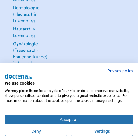
Dermatologie
(Hautarzt) in
Luxemburg
Hausarzt in
Luxemburg
Gynäkologie
(Frauenarzt -
Frauenheilkunde)
in Luxemburg
Alle anzeigen →
Privacy policy
We use cookies
We may place these for analysis of our visitor data, to improve our website,
show personalised content and to give you a great website experience. For
more information about the cookies open the cookie manager settings.
IM NOTFALL WENDEN SIE SICH AN : 112
Copyright © 2026 - DOCTENA S.A. 42, Rue de la Vallée, L-2661 Luxembourg
Accept all
Deny
Settings
Buchen Sie einen Termin