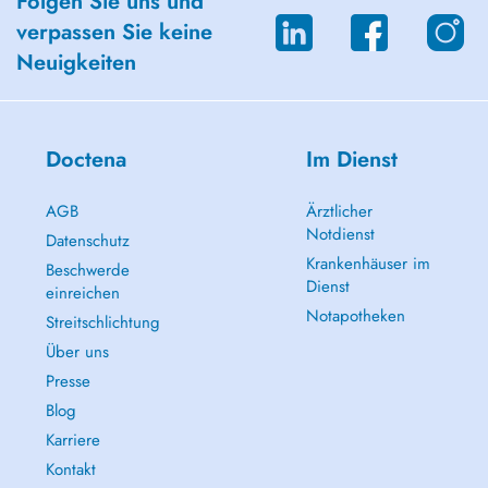
Folgen Sie uns und
Séparation, perte et deuil
verpassen Sie keine
Difficultés de régulation des émotions
Neuigkeiten
Doctena
Im Dienst
AGB
Ärztlicher
Notdienst
Datenschutz
Krankenhäuser im
Beschwerde
Dienst
einreichen
Notapotheken
Streitschlichtung
Über uns
Presse
Blog
Karriere
Kontakt