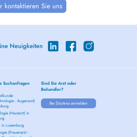
 kontaktieren Sie uns
eine Neuigkeiten
e Suchanfragen
Sind Sie Arzt oder
Behandler?
ilkunde
lmologie - Augenarzt)
Bei Doctena anmelden
mburg
ogie (Hautarzt) in
urg
t in Luxemburg
gie (Frauenarzt -