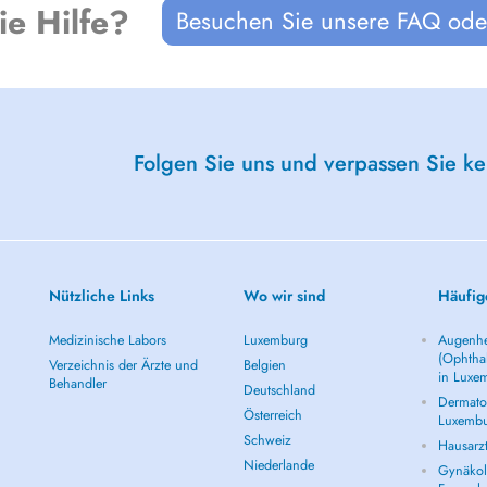
ie Hilfe?
Besuchen Sie unsere FAQ oder
s;
Folgen Sie uns und verpassen Sie k
ving.
Nützliche Links
Wo wir sind
Häufig
, focusing on the interconnection
Medizinische Labors
Luxemburg
Augenhe
(Ophtha
Verzeichnis der Ärzte und
Belgien
in Luxe
Behandler
Deutschland
Dermatol
Österreich
Luxemb
Schweiz
Hausarz
Niederlande
Gynäkolo