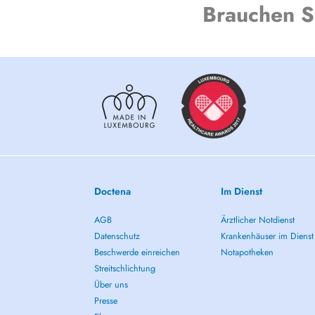
Coach. Yoga and meditation teacher.
Brauchen S
Offering support to adults and adolescents on:
- phobias, obsessions, compulsions, paranoias and mania
- anxiety, panic attacks, depression, burnout
- stress and post-traumatic stress disorder;
- eating disorders;
- sexual disorders and couple/family dynamics
- motherhood and parenting;
- loss, death and end of life;
- psycho-oncological support;
- coaching, communication, performance and problem sol
Doctena
Im Dienst
My approach is highly systemic, integrative and pragmatic
between mind, body, spirit, emotions, and energy.
AGB
Ärztlicher Notdienst
Datenschutz
Krankenhäuser im Dienst
Beschwerde einreichen
Notapotheken
Streitschlichtung
Über uns
Presse