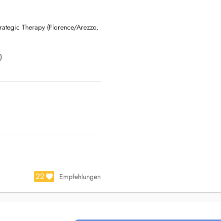
rategic Therapy (Florence/Arezzo,
)
g.
22
to, valorizzando l'interconnessione
Empfehlungen
 Therapy.