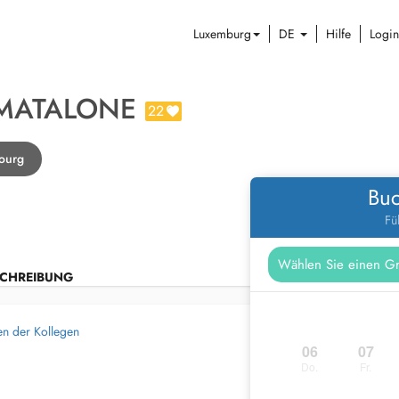
Luxemburg
DE
Hilfe
Login
 MATALONE
22
ourg
Buc
Fü
CHREIBUNG
en der Kollegen
06
07
Do.
Fr.