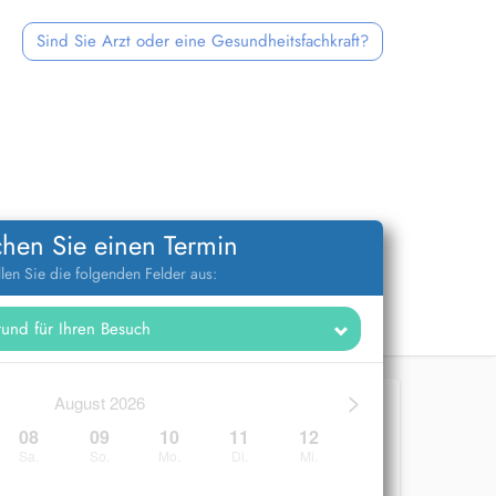
Sind Sie Arzt oder eine Gesundheitsfachkraft?
hen Sie einen Termin
llen Sie die folgenden Felder aus:
>
August 2026
08
09
10
11
12
Sa.
So.
Mo.
Di.
Mi.