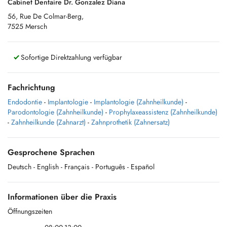
Cabinet Dentaire Dr. Gonzalez Diana
56, Rue De Colmar-Berg,
7525 Mersch
Sofortige Direktzahlung verfügbar
Fachrichtung
Endodontie
-
Implantologie
-
Implantologie (Zahnheilkunde)
-
Parodontologie (Zahnheilkunde)
-
Prophylaxeassistenz (Zahnheilkunde)
-
Zahnheilkunde (Zahnarzt)
-
Zahnprothetik (Zahnersatz)
Gesprochene Sprachen
Deutsch
- English
- Français
- Português
- Español
Informationen über die Praxis
Öffnungszeiten