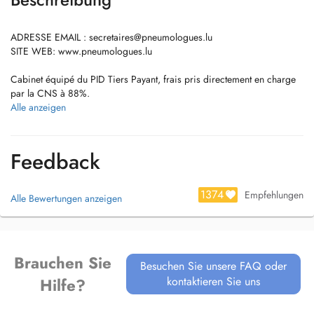
ADRESSE EMAIL :
secretaires@pneumologues.lu
SITE WEB: www.pneumologues.lu
Cabinet équipé du PID Tiers Payant, frais pris directement en charge
par la CNS à 88%.
Alle anzeigen
Dr Mieke Celis est pneumologue au sein de la ZithaKlinik et de
l'Hôpital Kirchberg.
Feedback
Formation en médecine à Maastricht, Pays-Bas
Spécialisation en pneumologie à Zuyderland MC, Heerlen, Pays-Bas
1374
Empfehlungen
Alle Bewertungen anzeigen
- Maladies de l'appareil respiratoire : asthme, bronchites, pneumonies,
BPCO, dilatation des bronches, tuberculose, pleurésie, pneumopathies
interstitielles, embolie pulmonaire,..
Brauchen Sie
- Exploration des allergies de la sphère ORL et respiratoires- arbres,
Besuchen Sie unsere FAQ oder
graminées, herbacées, acariens, etc.. /tests cutanés allergologiques (
kontaktieren Sie uns
Hilfe?
ATTENTION: allergies médicamenteuses , alimentaires et aux produits
cosmétiques ne sont pas prises en charge dans notre cabinet)