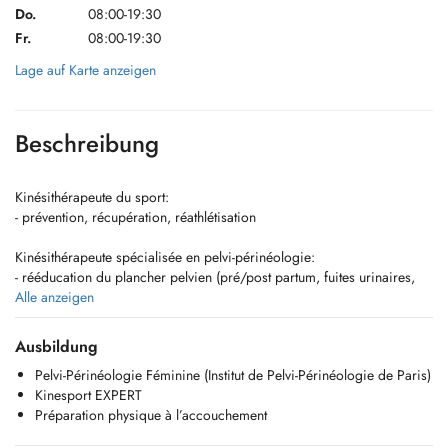
Do.
08:00-19:30
Fr.
08:00-19:30
Lage auf Karte anzeigen
Beschreibung
Kinésithérapeute du sport:
- prévention, récupération, réathlétisation
Kinésithérapeute spécialisée en pelvi-périnéologie:
- rééducation du plancher pelvien (pré/post partum, fuites urinaires,
prolapsus).
Alle anzeigen
- femmes enceintes (douleurs pelviennes/ lombaires).
- préparation physique à l'accouchement
Ausbildung
Pelvi-Périnéologie Féminine (Institut de Pelvi-Périnéologie de Paris)
Kinesport EXPERT
Préparation physique à l’accouchement