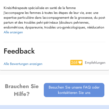
Kinésithérapeute spécialisée en santé de la femme
J'accompagne les femmes à toutes les étapes de leur vie, avec une
expertise particulière dans laccompagnement de la grossesse, du post-
partum et des troubles pelvi-périnéaux (douleurs pelviennes,
endométriose, dyspareunie, troubles uro-gynécologiques, rééducation
périnéale et abdominale).
Alle anzeigen
En complément du suivi individuel, je propose également des
workshops, accompagnements en groupe et masterclasses dédiés à la
Feedback
grossesse, au post-partum et à la santé pelvienne.
Afin doptimiser la qualité de votre prise en charge, il vous sera
268
Empfehlungen
Alle Bewertungen anzeigen
demandé dindiquer le motif de votre consultation lors de la prise de
rendez-vous. Vous recevrez ensuite un questionnaire préalable à
compléter avant la séance, me permettant daffiner lévaluation et de
rendre la consultation plus efficace et ciblée dès la première
Brauchen Sie
rencontre.
Besuchen Sie unsere FAQ oder
kontaktieren Sie uns
Hilfe?
Politique dannulation
Afin dassurer une prise en charge optimale de tous les patients, toute
annulation ou modification de rendez-vous doit être effectuée au