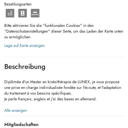
Bezahlungsarten
Bitte aktivieren Sie die "funktionalen Cookies" in den
"Datenschutzeinstellungen" dieser Seite, um das Laden der Karte unten
zu ermöglichen
Lage auf Karte anzeigen
Beschreibung
Diplômée d'un Master en kinésithérapie de LUNEX, je vous propose
une prise en charge individualisée fondée sur l'écoute, et l'adaptation
du traitement à vos besoins spécifiques.
Je parle français, anglais et j'ai des bases en allemand.
J'accompagne dans le traitement des pathologies :
Alle anzeigen
-orthopédiques,
-neurologiques,
Mitgliedschaften
-respiratoires,