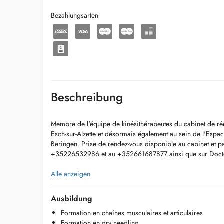
Bezahlungsarten
Beschreibung
Membre de l'équipe de kinésithérapeutes du cabinet de r
Esch-sur-Alzette et désormais également au sein de l'Espa
Beringen. Prise de rendez-vous disponible au cabinet et pa
+35226532986 et au +352661687877 ainsi que sur Doct
Principalement spécialisée dans les troubles musculo-squele
Alle anzeigen
spécialisation de deux ans en Chaînes musculaires et art
permet de traiter au mieux les douleurs musculaires et arti
Ausbildung
dos, la nuque, les genoux, épaules, mains, chevilles etc.
Formation en chaînes musculaires et articulaires
Formation en dry needling