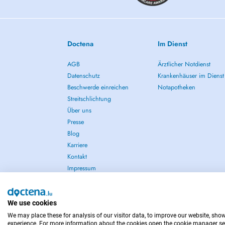
Perrine Holvoet
Doctena
Im Dienst
AGB
Ärztlicher Notdienst
Datenschutz
Krankenhäuser im Dienst
Beschwerde einreichen
Notapotheken
Streitschlichtung
Über uns
Presse
Blog
Karriere
Kontakt
Impressum
We use cookies
We may place these for analysis of our visitor data, to improve our website, sho
IM NOTFALL WENDEN SIE SICH AN : 112
experience. For more information about the cookies open the cookie manager se