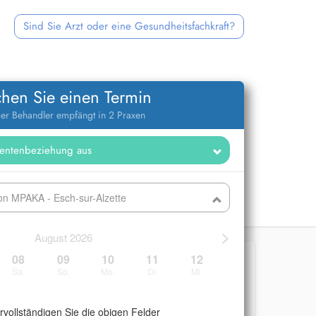
Sind Sie Arzt oder eine Gesundheitsfachkraft?
hen Sie einen Termin
er Behandler empfängt in 2 Praxen
on MPAKA - Esch-sur-Alzette
>
August 2026
08
09
10
11
12
Sa.
So.
Mo.
Di.
Mi.
ervollständigen Sie die obigen Felder