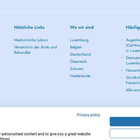
Nützliche Links
Wo wir sind
Häufig
Medizinische Labors
Luxemburg
Augenhe
(Ophtha
Verzeichnis der Ärzte und
Belgien
in Luxe
Behandler
Deutschland
Dermatol
Österreich
Luxemb
Schweiz
Hausarz
Niederlande
Gynäkolo
Frauenh
Alle an
Privacy policy
w personalised content and to give you a great website
Copyright © 
ttings.