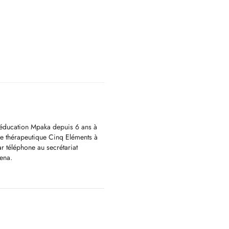
ééducation Mpaka depuis 6 ans à
ce thérapeutique Cinq Eléments à
r téléphone au secrétariat
ena.
ttiques, j'ai effectué une
iculaires méthode GDS qui me
culaires qui peuvent concernées le