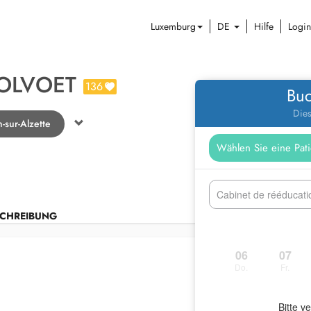
Luxemburg
DE
Hilfe
Login
OLVOET
136
Buc
Dies
-sur-Alzette
Cabinet de rééducati
CHREIBUNG
06
07
Do.
Fr.
Bitte v