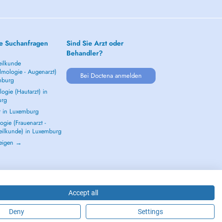
e Suchanfragen
Sind Sie Arzt oder
Behandler?
ilkunde
lmologie - Augenarzt)
Bei Doctena anmelden
mburg
ogie (Hautarzt) in
urg
t in Luxemburg
gie (Frauenarzt -
eilkunde) in Luxemburg
zeigen →
Accept all
Deny
Settings
2026 - DOCTENA S.A. 42, Rue de la Vallée, L-2661 Luxembourg