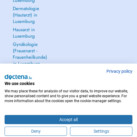
Luxemburg
Dermatologie
(Hautarzt) in
Luxemburg
Hausarzt in
Luxemburg
Gynäkologie
(Frauenarzt -
Frauenheilkunde)
in Luxemburg
Alle anzeigen →
Privacy policy
We use cookies
We may place these for analysis of our visitor data, to improve our website,
show personalised content and to give you a great website experience. For
more information about the cookies open the cookie manager settings.
IM NOTFALL WENDEN SIE SICH AN : 112
Copyright © 2026 - DOCTENA S.A. 42, Rue de la Vallée, L-2661 Luxembourg
Accept all
Deny
Settings
Buchen Sie einen Termin