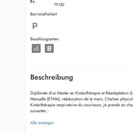
Fr.
19:00
Barrierefreiheit
Bezahlungsarten
Beschreibung
Diplômée d'un Master en Kinésithérapie et Réadaptation (
Manuelle (ETMA), rééducation de la main, Chaînes physio
Kinésithérapie respiratoire du nourisson, je prends en cha
suivantes :
- rééducation du rachis : cervicalgies, lombalgies, scolios
Alle anzeigen
- rééducation orthopédique / traumatologique / rhumato