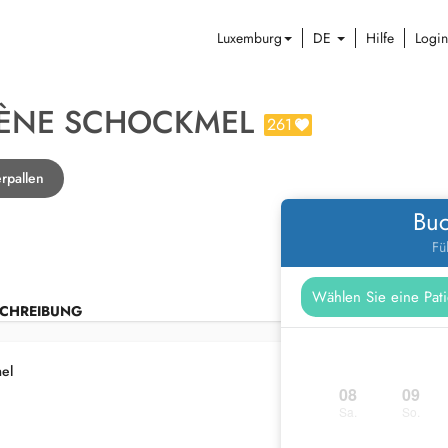
Luxemburg
DE
Hilfe
Login
LÈNE SCHOCKMEL
261
rpallen
Buc
Fü
CHREIBUNG
el
08
09
Sa.
So.