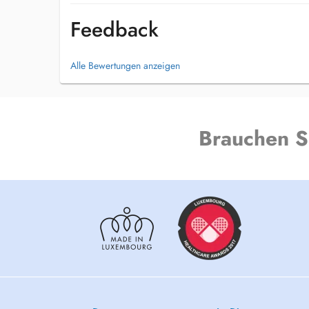
- prise en charge du cancer du sein
- rééducation de la main: post op, epicondylite, fractures e
Feedback
- pathologies sportives: tendinites, entorses, dechirure etc
- drainage lymphatique selon differentes techniques
- Troubles temporo mandibulaire ( ATM, mâchoire)
Alle Bewertungen anzeigen
Crochetage/taping/onde de choc
Cours de PILATES en individuel ou par groupe, cours débu
pour femmes enceintes ou post partum. Me contacter pour 
Brauchen S
Nous faisons également des soins à domicile
RDV sur doctena ou par téléphone: 26 62 06 80
Afin d'assurer une meilleure prise en charge , je travaille
collaboration avec :
Carole Bartholome, kinésithérapeute spécialisée, notammen
vestibulaires
Olivier Gallien, ostéopathe D.O. qui pratique des technique
viscérale, ainsi que des techniques somato-émotionnelles.