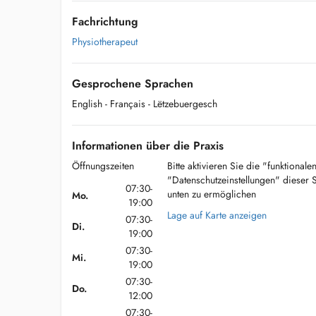
Fachrichtung
Physiotherapeut
Gesprochene Sprachen
English
- Français
- Lëtzebuergesch
Informationen über die Praxis
Öffnungszeiten
Bitte aktivieren Sie die "funktional
"Datenschutzeinstellungen" dieser 
07:30-
unten zu ermöglichen
Mo.
19:00
Lage auf Karte anzeigen
07:30-
Di.
19:00
07:30-
Mi.
19:00
07:30-
Do.
12:00
07:30-