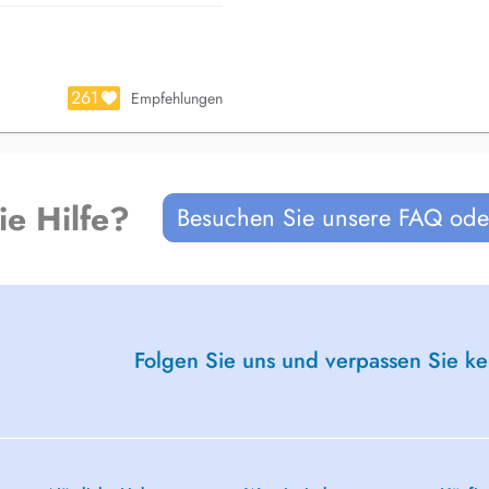
tc
261
Empfehlungen
tants et intermédiaires, également
plus d'informations.
ie Hilfe?
Besuchen Sie unsere FAQ oder
 au cabinet d'Oberpallen en
Folgen Sie uns und verpassen Sie k
t en kiné pédiatrique et troubles
s d'ostéopathie articulaire et