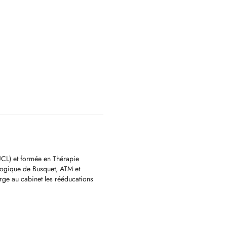
UCL) et formée en Thérapie
logique de Busquet, ATM et
rge au cabinet les rééducations
es etc