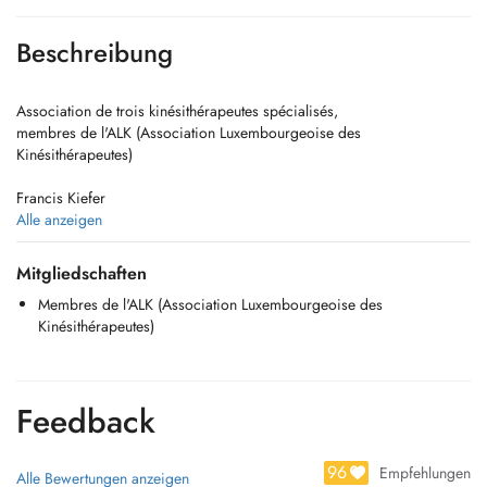
Beschreibung
Association de trois kinésithérapeutes spécialisés,
membres de l'ALK (Association Luxembourgeoise des
Kinésithérapeutes)
Francis Kiefer
Lynn Grandjean
Alle anzeigen
Mathilde Lhérondel
Mitgliedschaften
Tél : (+352) 23 66 03 39
Membres de l'ALK (Association Luxembourgeoise des
Kinésithérapeutes)
Visites à domicile dans un rayon de 10 km
Cabinet plein pied (accès facile pour personnes à mobilité réduite)
Parking privé devant la porte
Traitements individuels de 30 minutes
Feedback
Nos spécialisations :
96
Empfehlungen
Alle Bewertungen anzeigen
Thérapie manuelle orthopédique