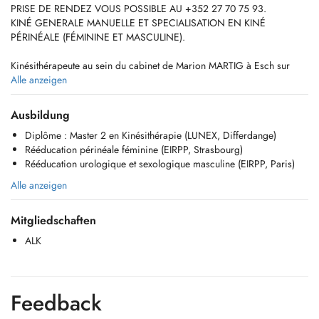
PRISE DE RENDEZ VOUS POSSIBLE AU +352 27 70 75 93.
KINÉ GENERALE MANUELLE ET SPECIALISATION EN KINÉ
PÉRINÉALE (FÉMININE ET MASCULINE).
Kinésithérapeute au sein du cabinet de Marion MARTIG à Esch sur
Alzette, nous vous proposons une prise en charge d'une heure (20min
Alle anzeigen
de séance manuelle réglementée par la CNS + 30min complémentaire
à base de fungo (coussin chaud), électrothérapie, exercices ou
Ausbildung
autres...).
Diplôme : Master 2 en Kinésithérapie (LUNEX, Differdange)
Rééducation périnéale féminine (EIRPP, Strasbourg)
Voici les domaines de kinésithérapie dans lesquels j'exerce avec des
Rééducation urologique et sexologique masculine (EIRPP, Paris)
exemples de prise en charge:
Alle anzeigen
Spécialiste certifiée en rééducation périnéale féminine et masculine :
j'interviens dans les troubles de la sphère abdominale, périnéale,
Mitgliedschaften
urologique, ano rectale et sexologique.
ALK
Voici des exemples de prise en charge:
- Rééducation du périnée dans le cadre d'affections urologiques
(homme et femme), incontinences fécale/rectale et/ou constipation
(homme et femme), pré et post partum, douleurs pelviennes
Feedback
(vulvodynie, SOPK, endométriose, pudendalgie, etc...) ,troubles