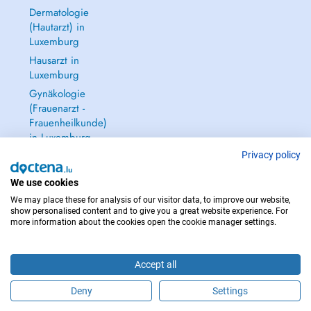
Dermatologie
(Hautarzt) in
Luxemburg
Hausarzt in
Luxemburg
Gynäkologie
(Frauenarzt -
Frauenheilkunde)
in Luxemburg
Alle anzeigen →
Privacy policy
We use cookies
We may place these for analysis of our visitor data, to improve our website,
show personalised content and to give you a great website experience. For
more information about the cookies open the cookie manager settings.
IM NOTFALL WENDEN SIE SICH AN : 112
Copyright © 2026 - DOCTENA S.A. 42, Rue de la Vallée, L-2661 Luxembourg
Accept all
Deny
Settings
Buchen Sie einen Termin