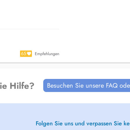
ced inflammation, enhanced
pain, treatment of tendinopathies
65
Empfehlungen
ie Hilfe?
Besuchen Sie unsere FAQ oder
Folgen Sie uns und verpassen Sie k