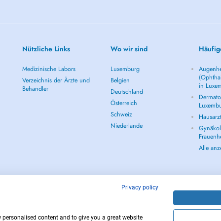
Nützliche Links
Wo wir sind
Häufig
Medizinische Labors
Luxemburg
Augenhe
(Ophtha
Verzeichnis der Ärzte und
Belgien
in Luxe
Behandler
Deutschland
Dermatol
Österreich
Luxemb
Schweiz
Hausarz
Niederlande
Gynäkolo
Frauenh
Alle an
Privacy policy
w personalised content and to give you a great website