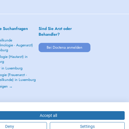
e Suchanfragen
Sind Sie Arzt oder
Behandler?
ilkunde
lmologie - Augenarzt)
Bei Doctena anmelden
mburg
ogie (Hautarzt) in
urg
t in Luxemburg
gie (Frauenarzt -
eilkunde) in Luxemburg
zeigen →
Accept all
Deny
Settings