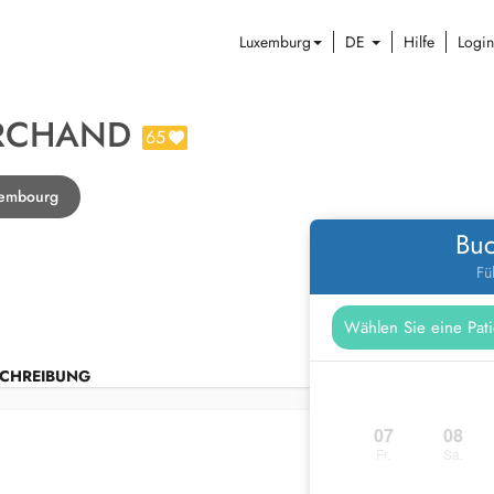
Luxemburg
DE
Hilfe
Login
RCHAND
65
xembourg
Buc
Fü
CHREIBUNG
07
08
Fr.
Sa.