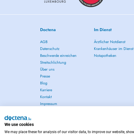
- Postural & functional assessment
Areas of Expertise
- Orthopaedics & traumatology
- Posturology
Doctena
Im Dienst
- Functional rehabilitation
- Respiratory & neurological physiotherapy
AGB
Ärztlicher Notdienst
- Joint pain management
Datenschutz
Krankenhäuser im Dienst
Beschwerde einreichen
Notapotheken
Available Equipment
- Electrotherapy
Streitschlichtung
- Shockwave therapy
Über uns
- Kinesio taping / K-tape
Presse
- Sports strapping
Blog
- Massage gun
Karriere
- Therapeutic cupping
Kontakt
- Treadmill
Impressum
Additional Training
- Kinesio taping & sports strapping
- Orthokinesiology, Kinepody & Orthopaedic Posturology
We use cookies
- Sports Trauma Management Pitch-side care
We may place these for analysis of our visitor data, to improve our website, sho