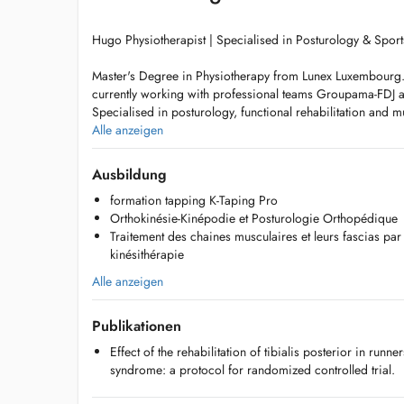
Hugo Physiotherapist | Specialised in Posturology & Sports
Master's Degree in Physiotherapy from Lunex Luxembourg. F
currently working with professional teams Groupama-FDJ 
Specialised in posturology, functional rehabilitation and
He also provides respiratory physiotherapy and neurologica
Alle anzeigen
personalized care tailored to each patient's needs.
Ausbildung
Ground floor practice Fully accessible for people with re
formation tapping K-Taping Pro
Free street parking available nearby.
Orthokinésie-Kinépodie et Posturologie Orthopédique
Bus stop just 30 metres away.
Traitement des chaines musculaires et leurs fascias pa
The Cloche d'Or Shopping Center can be reached in less t
kinésithérapie
802, 23, 24, and 27).
The Luxembourg Central Station is accessible in less than 
Alle anzeigen
602, 612, and 18).
Publikationen
A unique setting: within a cryotherapy centre
Effect of the rehabilitation of tibialis posterior in runn
The practice is based inside Cryopôle, a cryotherapy centr
syndrome: a protocol for randomized controlled trial.
Luxembourg. This unique setup allows for a combined ap
alongside cryotherapy protocols for comprehensive and o