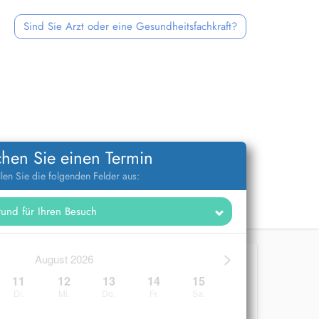
Sind Sie Arzt oder eine Gesundheitsfachkraft?
hen Sie einen Termin
llen Sie die folgenden Felder aus:
>
August 2026
11
12
13
14
15
Di.
Mi.
Do.
Fr.
Sa.