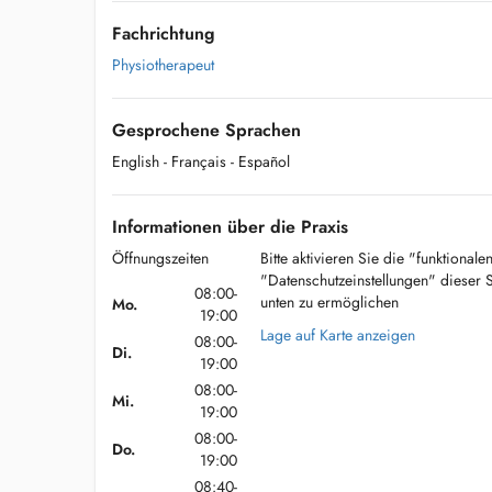
Fachrichtung
Physiotherapeut
Gesprochene Sprachen
English
- Français
- Español
Informationen über die Praxis
Öffnungszeiten
Bitte aktivieren Sie die "funktional
"Datenschutzeinstellungen" dieser 
08:00-
unten zu ermöglichen
Mo.
19:00
Lage auf Karte anzeigen
08:00-
Di.
19:00
08:00-
Mi.
19:00
08:00-
Do.
19:00
08:40-