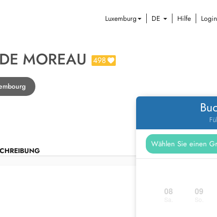
Luxemburg
DE
Hilfe
Login
 DE MOREAU
498
xembourg
Buc
Fü
CHREIBUNG
08
09
Sa.
So.