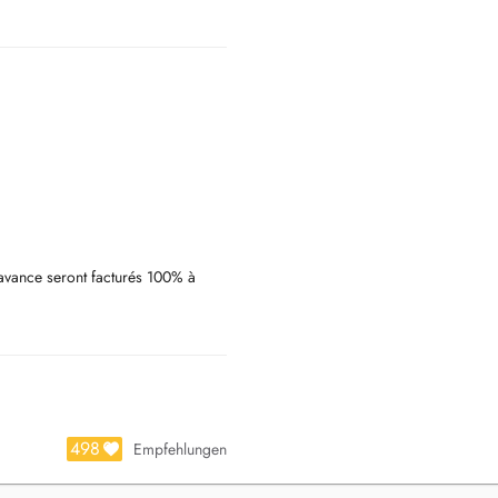
avance seront facturés 100% à
498
Empfehlungen