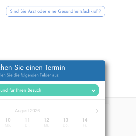
Sind Sie Arzt oder eine Gesundheitsfachkraft?
hen Sie einen Termin
llen Sie die folgenden Felder aus:
>
August 2026
10
11
12
13
14
Mo.
Di.
Mi.
Do.
Fr.