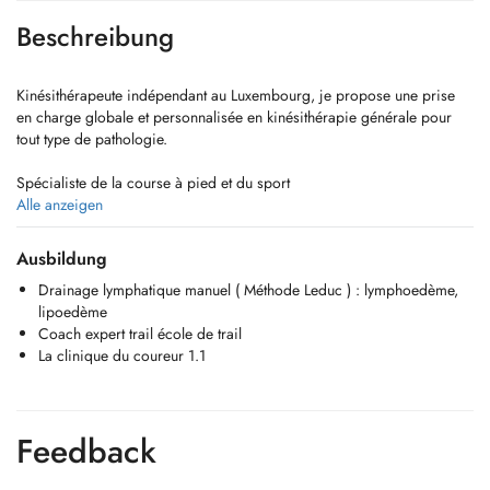
Beschreibung
Kinésithérapeute indépendant au Luxembourg, je propose une prise
en charge globale et personnalisée en kinésithérapie générale pour
tout type de pathologie.
Spécialiste de la course à pied et du sport
Passionné par l'accompagnement des sportifs, je propose une
Alle anzeigen
expertise ciblée pour la rééducation, la reprise et l'optimisation des
performances.
Ausbildung
Drainage lymphatique manuel ( Méthode Leduc ) : lymphoedème,
- La Clinique du Coureur : Certifié par cet organisme de référence,
lipoedème
j'assure la prévention et le traitement des blessures liées à la course à
Coach expert trail école de trail
pied.
La clinique du coureur 1.1
- Analyse de la foulée : Diplômé en coaching de course à pied et de
trail, je réalise des analyses de la technique de course pour sécuriser
et améliorer votre pratique.
Feedback
- J'adapte précisément chaque programme de rééducation aux
contraintes spécifiques de votre discipline sportive.