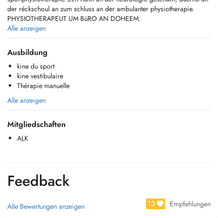
der réckschoul an zum schluss an der ambulanter physiotherapie.
PHYSIOTHERAPEUT UM BüRO AN DOHEEM.
Alle anzeigen
Bonjour, je suis kinésithérapeute depuis 2013, j'ai effectué plusieurs
formations et la dernière en date est en kiné sport expert. J'ai d'abord
Ausbildung
travaillé en Neurologie ensuite en école du dos et enfin en
kine du sport
kinésithérapie ambulatoire. Désireux de toujours me former et donner
kine vestibulaire
le meilleur au patient.
Thérapie manuelle
KINESITHERAPEUTE AU CABINET ET DOMICILE
Alle anzeigen
Mitgliedschaften
ALK
Feedback
13
Empfehlungen
Alle Bewertungen anzeigen