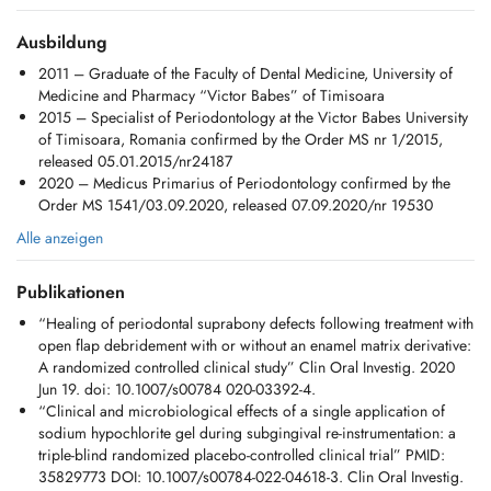
Jadopte une approche douce et centrée sur le patient, en adaptant
Ausbildung
chaque traitement aux besoins individuels. Je prends le temps
2011 – Graduate of the Faculty of Dental Medicine, University of
découter, dexpliquer chaque étape de manière claire et de créer un
Medicine and Pharmacy “Victor Babes” of Timisoara
climat de confiance tout au long du traitement.
2015 – Specialist of Periodontology at the Victor Babes University
of Timisoara, Romania confirmed by the Order MS nr 1/2015,
La prévention et les résultats à long terme sont au cœur de ma
released 05.01.2015/nr24187
pratique, afin daider chaque patient à conserver un sourire sain dans
2020 – Medicus Primarius of Periodontology confirmed by the
le temps.
Order MS 1541/03.09.2020, released 07.09.2020/nr 19530
Consultations disponibles en roumain, anglais, allemand et français de
Alle anzeigen
base.
Publikationen
“Healing of periodontal suprabony defects following treatment with
open flap debridement with or without an enamel matrix derivative:
A randomized controlled clinical study” Clin Oral Investig. 2020
Jun 19. doi: 10.1007/s00784 020-03392-4.
“Clinical and microbiological effects of a single application of
sodium hypochlorite gel during subgingival re-instrumentation: a
triple-blind randomized placebo-controlled clinical trial” PMID:
35829773 DOI: 10.1007/s00784-022-04618-3. Clin Oral Investig.