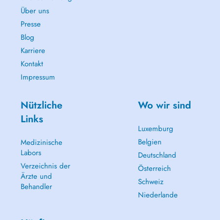
professionals.
Über uns
Treatments:
Presse
Blog
- Check-Up Appointment
Karriere
- Emergency (Broken Tooth, Pain, Abcess)
- Dental Scaling (Cleaning)
Kontakt
- Dental Filling (Cavity)
Impressum
- Dental Extraction
- Dental Whitening
- Bruxism Treatment
Nützliche
Wo wir sind
- Prosthetic rehabilitation
Links
- Aesthetic Evaluation (Veneers or Crowns)
Luxemburg
Belgien
Medizinische
Labors
Deutschland
Verzeichnis der
Österreich
Ärzte und
Schweiz
Behandler
Niederlande