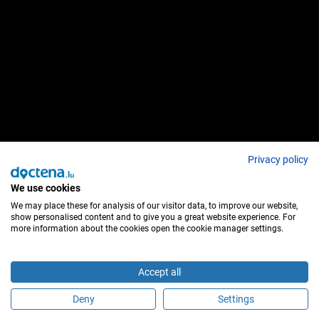
Privacy policy
We use cookies
We may place these for analysis of our visitor data, to improve our website,
show personalised content and to give you a great website experience. For
more information about the cookies open the cookie manager settings.
Accept all
Deny
Settings
Sind Sie dieser Behandler?