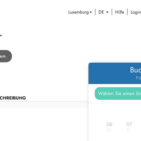
Luxemburg
DE
Hilfe
Login
T
zem
Buc
Fü
CHREIBUNG
06
07
Do.
Fr.