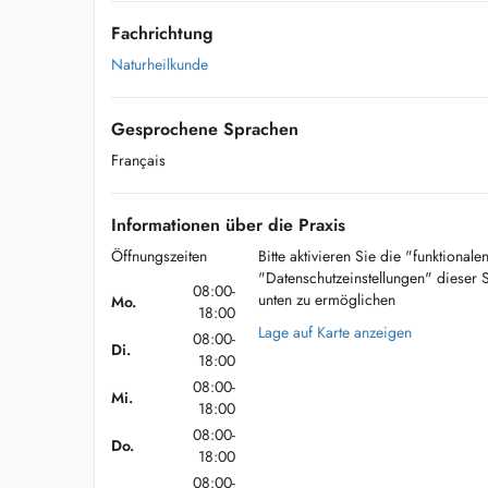
Fachrichtung
Naturheilkunde
Gesprochene Sprachen
Français
Informationen über die Praxis
Öffnungszeiten
Bitte aktivieren Sie die "funktional
"Datenschutzeinstellungen" dieser 
08:00-
unten zu ermöglichen
Mo.
18:00
Lage auf Karte anzeigen
08:00-
Di.
18:00
08:00-
Mi.
18:00
08:00-
Do.
18:00
08:00-