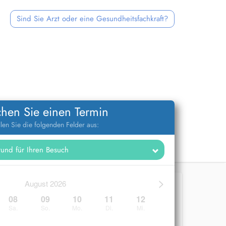
Sind Sie Arzt oder eine Gesundheitsfachkraft?
hen Sie einen Termin
llen Sie die folgenden Felder aus:
>
August 2026
08
09
10
11
12
Sa.
So.
Mo.
Di.
Mi.