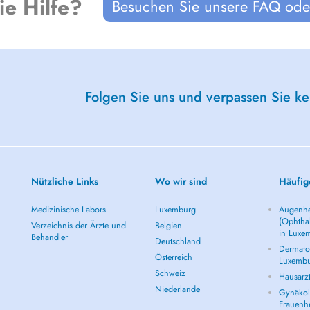
ie Hilfe?
Besuchen Sie unsere FAQ oder
Folgen Sie uns und verpassen Sie k
Nützliche Links
Wo wir sind
Häufig
Medizinische Labors
Luxemburg
Augenhe
(Ophtha
Verzeichnis der Ärzte und
Belgien
in Luxe
Behandler
Deutschland
Dermatol
Österreich
Luxemb
Schweiz
Hausarz
Niederlande
Gynäkolo
Frauenh