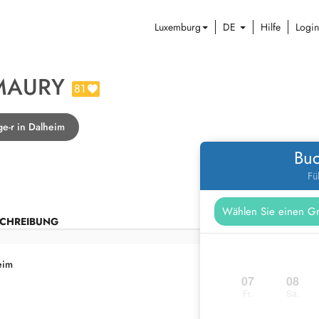
Luxemburg
DE
Hilfe
Login
MAURY
81
ge-r in Dalheim
Buc
Fü
CHREIBUNG
eim
07
08
Fr.
Sa.