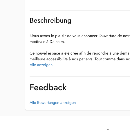
Beschreibung
Nous avons le plaisir de vous annoncer l'ouverture de no
médicale à Dalheim.
Ce nouvel espace a été créé afin de répondre à une deman
meilleure accessibilité à nos patients. Tout comme dans no
nous y proposons l'ensemble de nos prestations de pédic
Alle anzeigen
Pour un domicile , un traitement localisé ( verrue, ongle in
créneaux sont prévus chaque jour seulement par appel tél
Feedback
Alle Bewertungen anzeigen