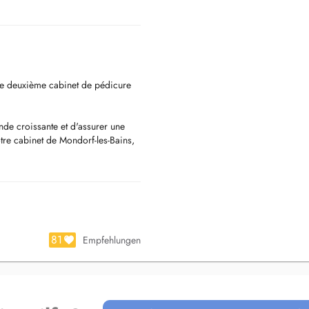
tre deuxième cabinet de pédicure
de croissante et d'assurer une
tre cabinet de Mondorf-les-Bains,
ure médicale.
carné, cor douloureux, ) , des
éphonique.
81
Empfehlungen