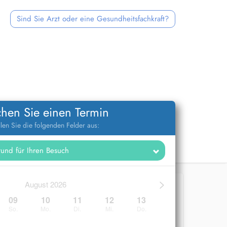
Sind Sie Arzt oder eine Gesundheitsfachkraft?
hen Sie einen Termin
llen Sie die folgenden Felder aus:
>
August 2026
09
10
11
12
13
So.
Mo.
Di.
Mi.
Do.