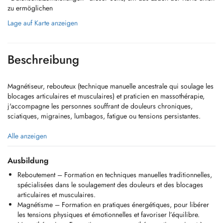
zu ermöglichen
Lage auf Karte anzeigen
Beschreibung
Magnétiseur, rebouteux (technique manuelle ancestrale qui soulage les
blocages articulaires et musculaires) et praticien en massothérapie,
j'accompagne les personnes souffrant de douleurs chroniques,
sciatiques, migraines, lumbagos, fatigue ou tensions persistantes.
Mon approche associe reboutement, magnétisme et travail corporel
Alle anzeigen
ciblé pour libérer les tensions, redonner de la mobilité et rééquilibrer
le corps. Chaque séance est adaptée à votre situation, avec rigueur et
Ausbildung
justesse.
Reboutement – Formation en techniques manuelles traditionnelles,
spécialisées dans le soulagement des douleurs et des blocages
Je consulte au cabinet Synahé à Grass (à 2 minutes dIKEA) et
articulaires et musculaires.
j'interviens également à domicile.
Magnétisme – Formation en pratiques énergétiques, pour libérer
les tensions physiques et émotionnelles et favoriser l’équilibre.
En cas durgence (douleur bloquante, gêne aiguë), vous pouvez me