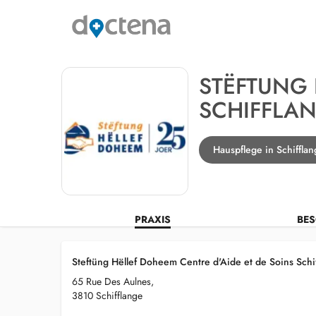
STËFTUNG 
SCHIFFLA
Hauspflege in Schiffla
PRAXIS
BES
Steftüng Hëllef Doheem Centre d'Aide et de Soins Schi
65 Rue Des Aulnes,
3810 Schifflange