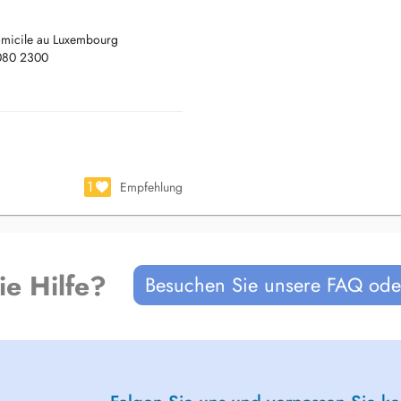
domicile au Luxembourg
2080 2300
ste in Luxemburg
0
1
Empfehlung
 Luxembourg since 1999
ie Hilfe?
Besuchen Sie unsere FAQ oder
micílio no Luxemburgo
ravés do número 402080 2300