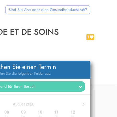
Sind Sie Arzt oder eine Gesundheitsfachkraft?
E ET DE SOINS
1
hen Sie einen Termin
llen Sie die folgenden Felder aus:
>
August 2026
08
09
10
11
12
Sa.
So.
Mo.
Di.
Mi.