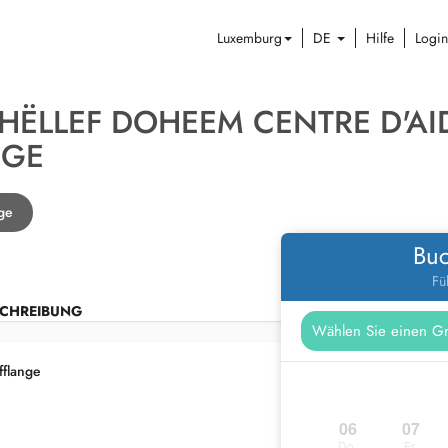
Luxemburg
DE
Hilfe
Login
HËLLEF DOHEEM CENTRE D'AID
NGE
nge
Buc
Fü
CHREIBUNG
fflange
06
07
Do.
Fr.