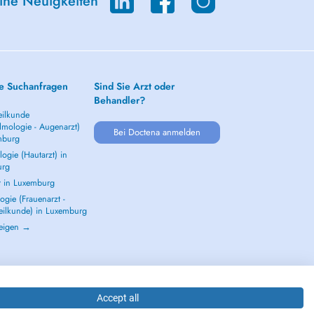
eine Neuigkeiten
e Suchanfragen
Sind Sie Arzt oder
Behandler?
ilkunde
lmologie - Augenarzt)
Bei Doctena anmelden
mburg
ogie (Hautarzt) in
urg
t in Luxemburg
gie (Frauenarzt -
eilkunde) in Luxemburg
zeigen →
Accept all