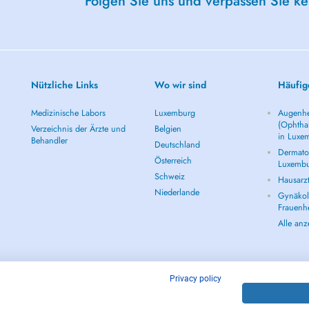
Folgen Sie uns und verpassen Sie k
Nützliche Links
Wo wir sind
Häufig
Medizinische Labors
Luxemburg
Augenhe
(Ophtha
Verzeichnis der Ärzte und
Belgien
in Luxe
Behandler
Deutschland
Dermatol
Österreich
Luxemb
Schweiz
Hausarz
Niederlande
Gynäkolo
Frauenh
Alle an
Privacy policy