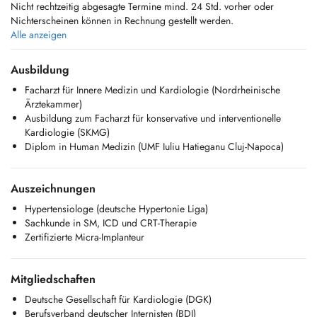
Nicht rechtzeitig abgesagte Termine mind. 24 Std. vorher oder
Nichterscheinen können in Rechnung gestellt werden.
Alle anzeigen
Vielen Dank für Ihr Verständnis.
Ihr Praxisteam
Ausbildung
Facharzt für Innere Medizin und Kardiologie (Nordrheinische
Avis important concernant les rendez-vous
Ärztekammer)
Ausbildung zum Facharzt für konservative und interventionelle
Merci de noter :
Kardiologie (SKMG)
Les rendez-vous non annulés au moins 24h à lavance ou en cas
Diplom in Human Medizin (UMF Iuliu Hatieganu Cluj-Napoca)
dabsence peuvent être facturés.
Merci de votre compréhension.
Auszeichnungen
Votre équipe médicale
Hypertensiologe (deutsche Hypertonie Liga)
Important Notice Regarding Appointments
Sachkunde in SM, ICD und CRT-Therapie
Zertifizierte Micra-Implanteur
Please note :
Missed appointments or cancellations less than 24 hours in advance
may be charged.
Mitgliedschaften
Deutsche Gesellschaft für Kardiologie (DGK)
Thank you for your understanding.
Berufsverband deutscher Internisten (BDI)